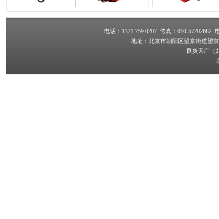
床
X2迷你钻铣床
X1微型钻铣床
C1微型车
电话：1371 759 0207 传真：010-57202682 电子
地址：北京市朝阳区望京街道望京路4
良炎天广（